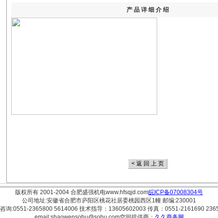
产 品 详 细 介 绍
版权所有 2001-2004
合肥盛强机电
www.hfsqjd.com
皖ICP备07008304号
公司地址:安徽省合肥市庐阳区桃花社居委桃园西区1幢 邮编:230001
询:0551-2365800 5614006 技术指导：13605602003 传真：0551-2161690 236
email:
shaowensohu@sohu.com
空间提供商：
久久商务网