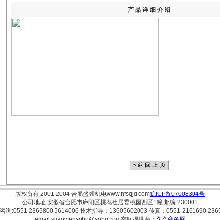
产 品 详 细 介 绍
版权所有 2001-2004
合肥盛强机电
www.hfsqjd.com
皖ICP备07008304号
公司地址:安徽省合肥市庐阳区桃花社居委桃园西区1幢 邮编:230001
询:0551-2365800 5614006 技术指导：13605602003 传真：0551-2161690 236
email:
shaowensohu@sohu.com
空间提供商：
久久商务网